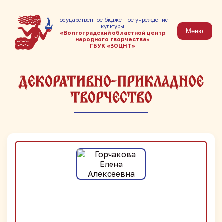
Государственное бюджетное учреждение
культуры
Меню
«Волгоградский областной центр
народного творчества»
ГБУК «ВОЦНТ»
Декоративно-прикладное
творчество