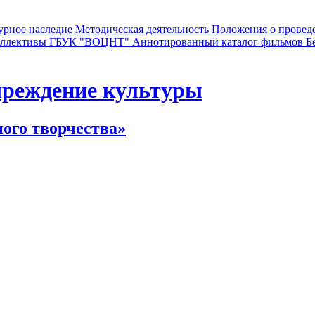
урное наследие
Методическая деятельность
Положения о провед
коллективы ГБУК "ВОЦНТ"
Аннотированный каталог фильмов
Б
чреждение культуры
ного творчества»