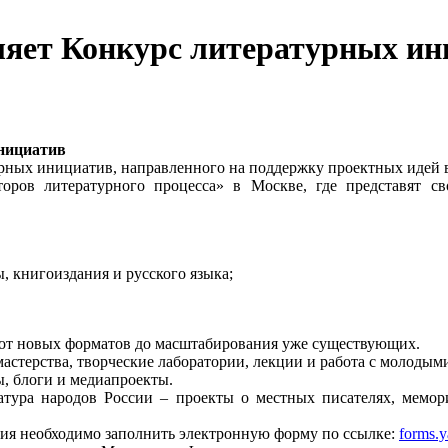
ляет Конкурс литературных и
инициатив
рных инициатив, направленного на поддержку проектных идей в
оров литературного процесса» в Москве, где представят 
, книгоиздания и русского языка;
 от новых форматов до масштабирования уже существующих.
астерства, творческие лаборатории, лекции и работа с молодым
ы, блоги и медиапроекты.
ература народов России – проекты о местных писателях, мемо
тия необходимо заполнить электронную форму по ссылке:
forms.y