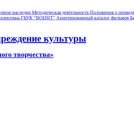
урное наследие
Методическая деятельность
Положения о провед
коллективы ГБУК "ВОЦНТ"
Аннотированный каталог фильмов
Б
чреждение культуры
ного творчества»