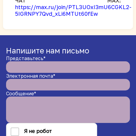
ЧАТ MAX:
https://max.ru/join/PTL3UOxI3mU6CGKL2-
5IGRNPY7Qvd_xLi6MTUt60fEw
Напишите нам письмо
Представьтесь*
Электронная почта*
Сообщение*