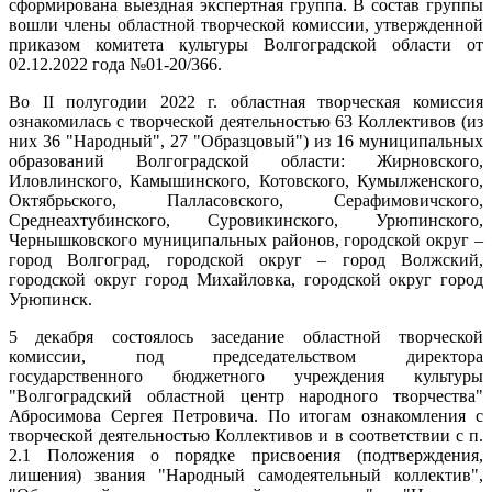
сформирована выездная экспертная группа. В состав группы
вошли члены областной творческой комиссии, утвержденной
приказом комитета культуры Волгоградской области от
02.12.2022 года №01-20/366.
Во II полугодии 2022 г. областная творческая комиссия
ознакомилась с творческой деятельностью 63 Коллективов (из
них 36 "Народный", 27 "Образцовый") из 16 муниципальных
образований Волгоградской области: Жирновского,
Иловлинского, Камышинского, Котовского, Кумылженского,
Октябрьского, Палласовского, Серафимовичского,
Среднеахтубинского, Суровикинского, Урюпинского,
Чернышковского муниципальных районов, городской округ –
город Волгоград, городской округ – город Волжский,
городской округ город Михайловка, городской округ город
Урюпинск.
5 декабря состоялось заседание областной творческой
комиссии, под председательством директора
государственного бюджетного учреждения культуры
"Волгоградский областной центр народного творчества"
Абросимова Сергея Петровича. По итогам ознакомления с
творческой деятельностью Коллективов и в соответствии с п.
2.1 Положения о порядке присвоения (подтверждения,
лишения) звания "Народный самодеятельный коллектив",