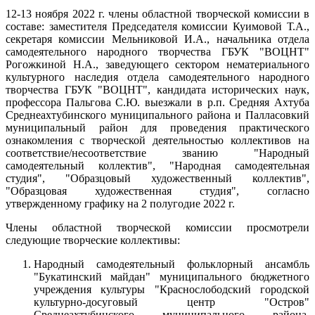
12-13 ноября 2022 г. члены областной творческой комиссии в
составе: заместителя Председателя комиссии Куимовой Т.А.,
секретаря комиссии Мельниковой И.А., начальника отдела
самодеятельного народного творчества ГБУК "ВОЦНТ"
Рогожкиной Н.А., заведующего сектором нематериального
культурного наследия отдела самодеятельного народного
творчества ГБУК "ВОЦНТ", кандидата исторических наук,
профессора Пальгова С.Ю. выезжали в р.п. Средняя Ахтуба
Среднеахтубинского муниципального района и Палласовкий
муниципальный район для проведения практического
ознакомления с творческой деятельностью коллективов на
соответствие/несоответствие званию "Народный
самодеятельный коллектив", "Народная самодеятельная
студия", "Образцовый художественный коллектив",
"Образцовая художественная студия", согласно
утвержденному графику на 2 полугодие 2022 г.
Члены областной творческой комиссии просмотрели
следующие творческие коллективы:
Народный самодеятельный фольклорный ансамбль
"Букатинский майдан" муниципального бюджетного
учреждения культуры "Краснослободский городской
культурно-досуговый центр "Остров"
Среднеахтубинского муниципального района,